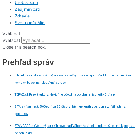
Urob si sám
Zaujímavosti
Zdravie
Svet podľa Mici
Vyhľadať
Vyhľadať
Close this search box.
Prehľad správ
HNonline.sk: Slovenská pošta začala s veľkým výpredajom. Za 11 miliónov predáva
komplex budov na lukratívnej adrese
TERAZ.sk Rezort kultúry: Nevidíme dôvod na odvolanie riaditeľky Bibiany
SITA.sk Namiesto 500 eur iba 50, štát vyhlásil generálny pardon a znížil jeden z
poplatkov
STANDARD.sk Veterný park v Trnovci nad Váhom čaká referendum. Obec má k projektu
pripomienky