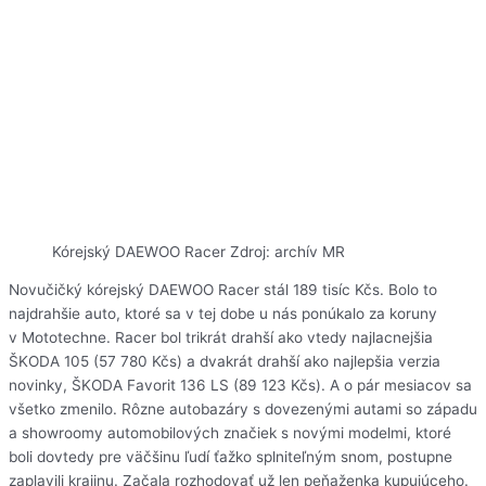
Kórejský DAEWOO Racer Zdroj: archív MR
Novučičký kórejský DAEWOO Racer stál 189 tisíc Kčs. Bolo to
najdrahšie auto, ktoré sa v tej dobe u nás ponúkalo za koruny
v Mototechne. Racer bol trikrát drahší ako vtedy najlacnejšia
ŠKODA 105 (57 780 Kčs) a dvakrát drahší ako najlepšia verzia
novinky, ŠKODA Favorit 136 LS (89 123 Kčs). A o pár mesiacov sa
všetko zmenilo. Rôzne autobazáry s dovezenými autami so západu
a showroomy automobilových značiek s novými modelmi, ktoré
boli dovtedy pre väčšinu ľudí ťažko splniteľným snom, postupne
zaplavili krajinu. Začala rozhodovať už len peňaženka kupujúceho.