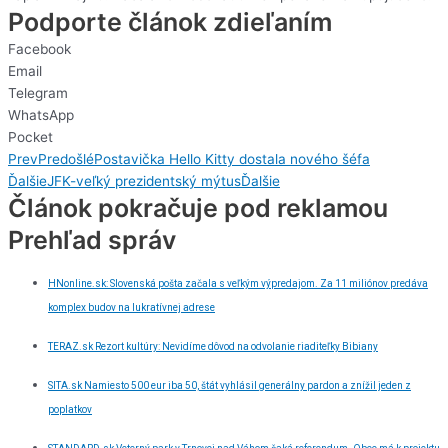
Podporte článok zdieľaním
Facebook
Email
Telegram
WhatsApp
Pocket
Prev
Predošlé
Postavička Hello Kitty dostala nového šéfa
Ďalšie
JFK-veľký prezidentský mýtus
Ďalšie
Článok pokračuje pod reklamou
Prehľad správ
HNonline.sk: Slovenská pošta začala s veľkým výpredajom. Za 11 miliónov predáva
komplex budov na lukratívnej adrese
TERAZ.sk Rezort kultúry: Nevidíme dôvod na odvolanie riaditeľky Bibiany
SITA.sk Namiesto 500 eur iba 50, štát vyhlásil generálny pardon a znížil jeden z
poplatkov