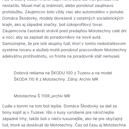
nestačilo. Musel mať aj známosti, alebo ponúknuť zaujímavú
protislužbu. Záujemcov bolo vždy viac ako automobilov v ponuke.
Domáce Škodovky, modely dovezené z ostatných socialistických
krajín, ako aj západné značky, boli úzkoprofilový tovar.
Záujemcovia častokrát strávili pred predajňou Mototechny celé dni
a noci, aby sa zapísali do poradovníkov na nové autá.
Samozrejme, že pre isté skupiny ľudí, ktorí v tomto nedostatkovom
systéme tovaru a služieb mohli ponúknuť pracovníkom Mototechny
adekvátnu protihodnotu, vo fronte na poradovník stáť nemuseli.
Dobová reklama na ŠKODU 100 z Tuzexu a na model
ŠKODA 110 R z Mototechny. Zdroj: Archív MR
Mototechna Š 110R_archív MR
Ľudia s bonmi na tom boli lepšie. Domáce Škodovky sa dali za
bony kúpiť aj v Tuzexe. Išlo o kusy vyrobené pre náročnejšie
západné trhy, takže boli o niečo luxusnejšie, ako tie pre obyčajný
ľud, ktoré sa dostávali do Mototechny. Čas od času aj Mototechna