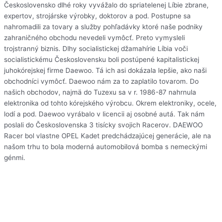
Československo dlhé roky vyvážalo do spriatelenej Líbie zbrane,
expertov, strojárske výrobky, doktorov a pod. Postupne sa
nahromadili za tovary a služby pohľadávky ktoré naše podniky
zahraničného obchodu nevedeli vymôcť. Preto vymysleli
trojstranný biznis. Dlhy socialistickej džamahírie Líbia voči
socialistickému Československu boli postúpené kapitalistickej
juhokórejskej firme Daewoo. Tá ich asi dokázala lepšie, ako naši
obchodníci vymôcť. Daewoo nám za to zaplatilo tovarom. Do
našich obchodov, najmä do Tuzexu sa v r. 1986-87 nahrnula
elektronika od tohto kórejského výrobcu. Okrem elektroniky, ocele,
lodí a pod. Daewoo vyrábalo v licencii aj osobné autá. Tak nám
poslali do Československa 3 tisícky svojich Racerov. DAEWOO
Racer bol vlastne OPEL Kadet predchádzajúcej generácie, ale na
našom trhu to bola moderná automobilová bomba s nemeckými
génmi.