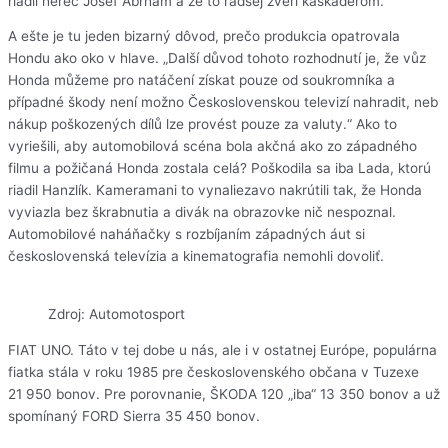
riadil herec Josef Abrhám a že to radšej zverí kaskadérom.
A ešte je tu jeden bizarný dôvod, prečo produkcia opatrovala
Hondu ako oko v hlave. „Další důvod tohoto rozhodnutí je, že vůz
Honda můžeme pro natáčení získat pouze od soukromníka a
případné škody není možno Československou televizí nahradit, neb
nákup poškozených dílů lze provést pouze za valuty.“ Ako to
vyriešili, aby automobilová scéna bola akčná ako zo západného
filmu a požičaná Honda zostala celá? Poškodila sa iba Lada, ktorú
riadil Hanzlík. Kameramani to vynaliezavo nakrútili tak, že Honda
vyviazla bez škrabnutia a divák na obrazovke nič nespoznal.
Automobilové naháňačky s rozbíjaním západných áut si
československá televízia a kinematografia nemohli dovoliť.
Zdroj: Automotosport
FIAT UNO. Táto v tej dobe u nás, ale i v ostatnej Európe, populárna
fiatka stála v roku 1985 pre československého občana v Tuzexe
21 950 bonov. Pre porovnanie, ŠKODA 120 „iba“ 13 350 bonov a už
spomínaný FORD Sierra 35 450 bonov.