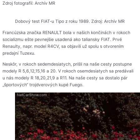
Zdroj fotografií: Archív MR
Dobový test FIAT-u Tipo z roku 1989. Zdroj: Archív MR
Francúzska značka RENAULT bola v našich končinách v rokoch
socializmu ešte pevnejšie usadená ako taliansky FIAT. Prvé
Renaulty, napr. model R4CV, sa objavili už spolu s otvorením
predajní Tuzexu.
Neskôr, v rokoch sedemdesiatych, prišli na naše cesty postupne
modely R 5,6,12,15,16 a 20. V rokoch osemdesiatych sa predávali
u nás modely R 18,20,21,9 a R11. Na naše cesty sa dostalo pár
„športových“ trojdverových kupé Fuego.