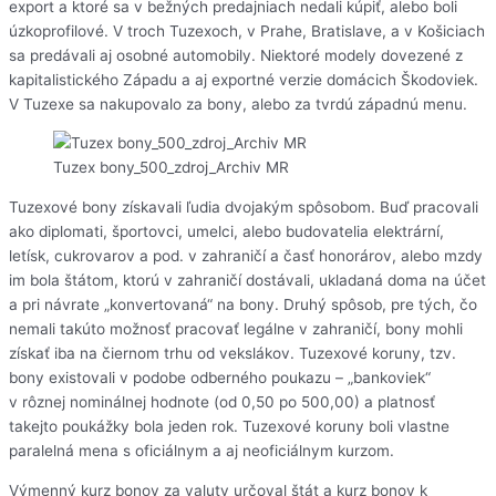
export a ktoré sa v bežných predajniach nedali kúpiť, alebo boli
úzkoprofilové. V troch Tuzexoch, v Prahe, Bratislave, a v Košiciach
sa predávali aj osobné automobily. Niektoré modely dovezené z
kapitalistického Západu a aj exportné verzie domácich Škodoviek.
V Tuzexe sa nakupovalo za bony, alebo za tvrdú západnú menu.
Tuzex bony_500_zdroj_Archiv MR
Tuzexové bony získavali ľudia dvojakým spôsobom. Buď pracovali
ako diplomati, športovci, umelci, alebo budovatelia elektrární,
letísk, cukrovarov a pod. v zahraničí a časť honorárov, alebo mzdy
im bola štátom, ktorú v zahraničí dostávali, ukladaná doma na účet
a pri návrate „konvertovaná“ na bony. Druhý spôsob, pre tých, čo
nemali takúto možnosť pracovať legálne v zahraničí, bony mohli
získať iba na čiernom trhu od vekslákov. Tuzexové koruny, tzv.
bony existovali v podobe odberného poukazu – „bankoviek“
v rôznej nominálnej hodnote (od 0,50 po 500,00) a platnosť
takejto poukážky bola jeden rok. Tuzexové koruny boli vlastne
paralelná mena s oficiálnym a aj neoficiálnym kurzom.
Výmenný kurz bonov za valuty určoval štát a kurz bonov k