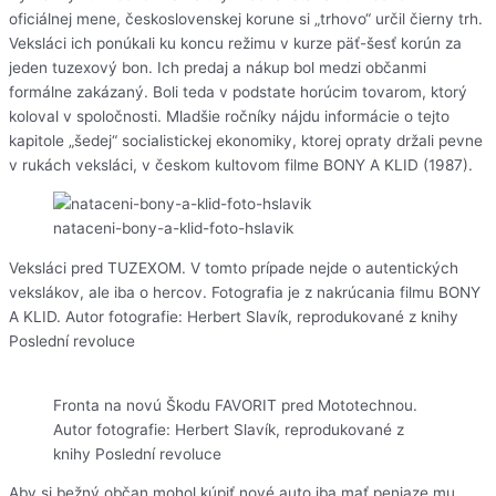
oficiálnej mene, československej korune si „trhovo“ určil čierny trh.
Veksláci ich ponúkali ku koncu režimu v kurze päť-šesť korún za
jeden tuzexový bon. Ich predaj a nákup bol medzi občanmi
formálne zakázaný. Boli teda v podstate horúcim tovarom, ktorý
koloval v spoločnosti. Mladšie ročníky nájdu informácie o tejto
kapitole „šedej“ socialistickej ekonomiky, ktorej opraty držali pevne
v rukách veksláci, v českom kultovom filme BONY A KLID (1987).
nataceni-bony-a-klid-foto-hslavik
Veksláci pred TUZEXOM. V tomto prípade nejde o autentických
vekslákov, ale iba o hercov. Fotografia je z nakrúcania filmu BONY
A KLID. Autor fotografie: Herbert Slavík, reprodukované z knihy
Poslední revoluce
Fronta na novú Škodu FAVORIT pred Mototechnou.
Autor fotografie: Herbert Slavík, reprodukované z
knihy Poslední revoluce
Aby si bežný občan mohol kúpiť nové auto iba mať peniaze mu