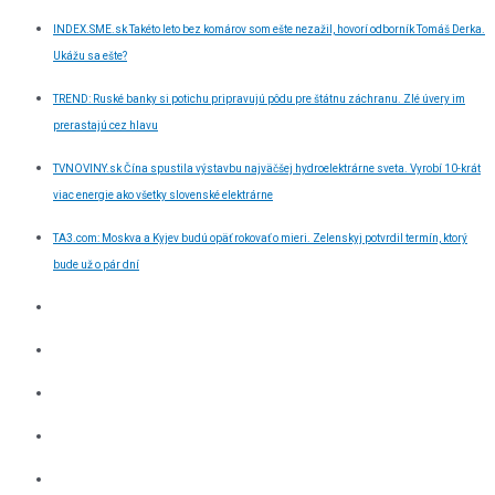
INDEX.SME.sk Takéto leto bez komárov som ešte nezažil, hovorí odborník Tomáš Derka.
Ukážu sa ešte?
TREND: Ruské banky si potichu pripravujú pôdu pre štátnu záchranu. Zlé úvery im
prerastajú cez hlavu
TVNOVINY.sk Čína spustila výstavbu najväčšej hydroelektrárne sveta. Vyrobí 10-krát
viac energie ako všetky slovenské elektrárne
TA3.com: Moskva a Kyjev budú opäť rokovať o mieri. Zelenskyj potvrdil termín, ktorý
bude už o pár dní