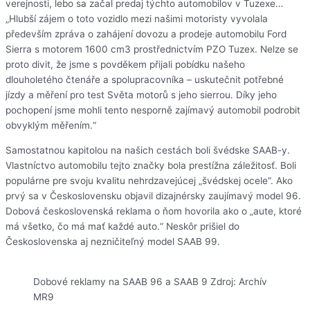
verejnosti, lebo sa začal predaj týchto automobilov v Tuzexe…
„Hlubší zájem o toto vozidlo mezi našimi motoristy vyvolala
především zpráva o zahájení dovozu a prodeje automobilu Ford
Sierra s motorem 1600 cm3 prostřednictvím PZO Tuzex. Nelze se
proto divit, že jsme s povděkem přijali pobídku našeho
dlouholetého čtenáře a spolupracovníka – uskutečnit potřebné
jízdy a měření pro test Světa motorů s jeho sierrou. Díky jeho
pochopení jsme mohli tento nesporně zajímavý automobil podrobit
obvyklým měřením.“
Samostatnou kapitolou na našich cestách boli švédske SAAB-y.
Vlastníctvo automobilu tejto značky bola prestížna záležitosť. Boli
populárne pre svoju kvalitu nehrdzavejúcej „švédskej ocele“. Ako
prvý sa v Československu objavil dizajnérsky zaujímavý model 96.
Dobová československá reklama o ňom hovorila ako o „aute, ktoré
má všetko, čo má mať každé auto.“ Neskôr prišiel do
Československa aj nezničiteľný model SAAB 99.
Dobové reklamy na SAAB 96 a SAAB 9 Zdroj: Archív
MR9