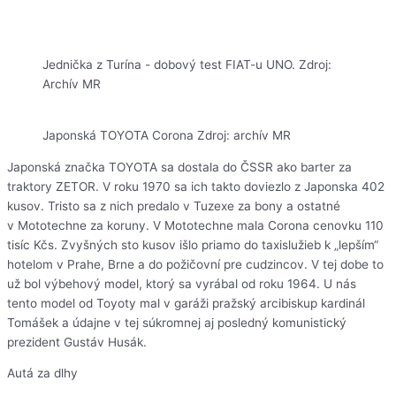
Jednička z Turína - dobový test FIAT-u UNO. Zdroj:
Archív MR
Japonská TOYOTA Corona Zdroj: archív MR
Japonská značka TOYOTA sa dostala do ČSSR ako barter za
traktory ZETOR. V roku 1970 sa ich takto doviezlo z Japonska 402
kusov. Tristo sa z nich predalo v Tuzexe za bony a ostatné
v Mototechne za koruny. V Mototechne mala Corona cenovku 110
tisíc Kčs. Zvyšných sto kusov išlo priamo do taxislužieb k „lepším“
hotelom v Prahe, Brne a do požičovní pre cudzincov. V tej dobe to
už bol výbehový model, ktorý sa vyrábal od roku 1964. U nás
tento model od Toyoty mal v garáži pražský arcibiskup kardinál
Tomášek a údajne v tej súkromnej aj posledný komunistický
prezident Gustáv Husák.
Autá za dlhy