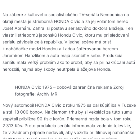
Na zábere z kultového socialistického TV-seriálu Nemocnica na
okraji mesta je strieborná HONDA Civic a za jej volantom herec
Josef Abrhám. Zahral si postavu seriálového doktora Blažeja. Ten
vlastnil striebornú japonskú Hondu Civic, ktorú mu pri sledovaní
seriálu závidela celá republika. V jednej scéne má prísť
k naháňačke medzi Hondou a Ladou šoférovanou hercom
Jaromírom Hanzlíkom a autá majú skončiť v sebe. Produkcia
seriálu mala veľký problém ako to urobiť, aby sa pri nakrúcaní autá
nerozbili, najmä aby škody neutrpela Blažejova Honda.
HONDA Civic 1975 – dobová zahraničná reklama Zdroj
fotografie: Archív MR
Nový automobil HONDA Civic z roku 1975 sa dal kúpiť iba v Tuzexe
a stál 18 000 bonov. Na čiernom trhu by si veksláci za túto sumu
zapýtali približne 90 tisíc korún. Priemerná mzda bola v tom roku
2 313 Kčs. Preto produkcia seriálu informovala vedenie televízie,
že v žiadnom prípade nedovolí, aby vozidlo pri filmovej naháňačke