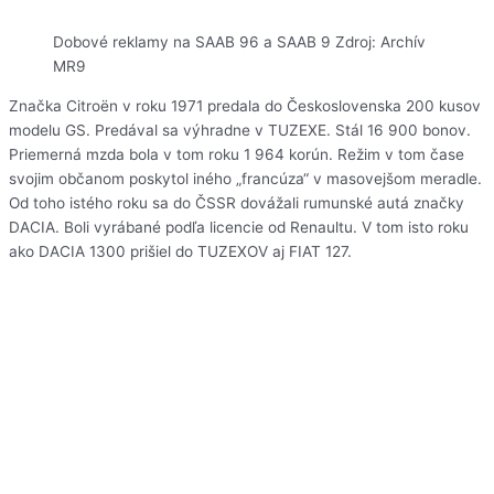
Dobové reklamy na SAAB 96 a SAAB 9 Zdroj: Archív
MR9
Značka Citroën v roku 1971 predala do Československa 200 kusov
modelu GS. Predával sa výhradne v TUZEXE. Stál 16 900 bonov.
Priemerná mzda bola v tom roku 1 964 korún. Režim v tom čase
svojim občanom poskytol iného „francúza“ v masovejšom meradle.
Od toho istého roku sa do ČSSR dovážali rumunské autá značky
DACIA. Boli vyrábané podľa licencie od Renaultu. V tom isto roku
ako DACIA 1300 prišiel do TUZEXOV aj FIAT 127.