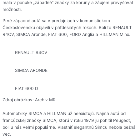
mala v ponuke „západné“ značky za koruny a záujem prevyšoval
možnosti.
Prvé západné autá sa v predajniach v komunistickom
Československu objavili v päťdesiatych rokoch. Boli to RENAULT
R4CV, SIMCA Aronde, FIAT 600, FORD Anglia a HILLMAN Minx.
RENAULT R4CV
SIMCA ARONDE
FIAT 600 D
Zdroj obrázkov: Archív MR
Automobilky SIMCA a HILLMAN už neexistujú. Najmä autá od
francúzskej značky SIMCA, ktorú v roku 1979 ju pohltil Peugeot,
boli u nás veľmi populárne. Vlastniť elegantnú Simcu nebola bežná
vec.