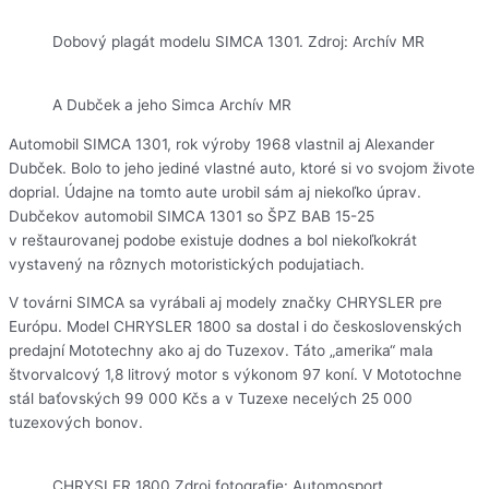
Dobový plagát modelu SIMCA 1301. Zdroj: Archív MR
A Dubček a jeho Simca Archív MR
Automobil SIMCA 1301, rok výroby 1968 vlastnil aj Alexander
Dubček. Bolo to jeho jediné vlastné auto, ktoré si vo svojom živote
doprial. Údajne na tomto aute urobil sám aj niekoľko úprav.
Dubčekov automobil SIMCA 1301 so ŠPZ BAB 15-25
v reštaurovanej podobe existuje dodnes a bol niekoľkokrát
vystavený na rôznych motoristických podujatiach.
V továrni SIMCA sa vyrábali aj modely značky CHRYSLER pre
Európu. Model CHRYSLER 1800 sa dostal i do československých
predajní Mototechny ako aj do Tuzexov. Táto „amerika“ mala
štvorvalcový 1,8 litrový motor s výkonom 97 koní. V Mototochne
stál baťovských 99 000 Kčs a v Tuzexe necelých 25 000
tuzexových bonov.
CHRYSLER 1800 Zdroj fotografie: Automosport