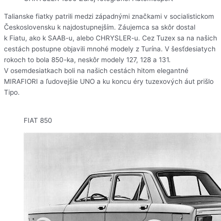
Talianske fiatky patrili medzi západnými značkami v socialistickom
Československu k najdostupnejším. Záujemca sa skôr dostal
k Fiatu, ako k SAAB-u, alebo CHRYSLER-u. Cez Tuzex sa na našich
cestách postupne objavili mnohé modely z Turína. V šesťdesiatych
rokoch to bola 850-ka, neskôr modely 127, 128 a 131.
V osemdesiatkach boli na našich cestách hitom elegantné
MIRAFIORI a ľudovejšie UNO a ku koncu éry tuzexových áut prišlo
Tipo.
FIAT 850