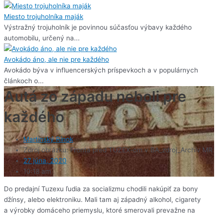
Miesto trojuholníka maják
Výstražný trojuholník je povinnou súčasťou výbavy každého
automobilu, určený na...
Avokádo áno, ale nie pre každého
Avokádo býva v influencerských príspevkoch a v populárnych
článkoch o...
Autá zo západu neboli pre
každého
Martinský Rínok
Zdroj obrázku: Fronta pred TUZEX-om v BA_zdroj_Archív MR
27 júna, 2020
10:18 am
Do predajní Tuzexu ľudia za socializmu chodili nakúpiť za bony
džínsy, alebo elektroniku. Mali tam aj západný alkohol, cigarety
a výrobky domáceho priemyslu, ktoré smerovali prevažne na