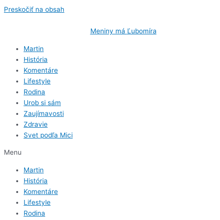
Preskočiť na obsah
Nedeľa
, 9. August 2026.
Meniny má
Ľubomíra
, zajtra
Vavrinec
.
Martin
História
Komentáre
Lifestyle
Rodina
Urob si sám
Zaujímavosti
Zdravie
Svet podľa Mici
Menu
Martin
História
Komentáre
Lifestyle
Rodina