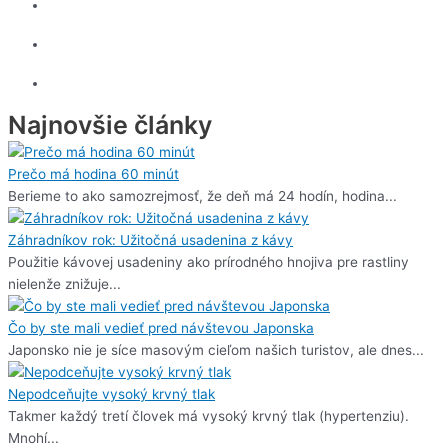
Najnovšie články
Prečo má hodina 60 minút
Berieme to ako samozrejmosť, že deň má 24 hodín, hodina...
Záhradníkov rok: Užitočná usadenina z kávy
Použitie kávovej usadeniny ako prírodného hnojiva pre rastliny
nielenže znižuje...
Čo by ste mali vedieť pred návštevou Japonska
Japonsko nie je síce masovým cieľom našich turistov, ale dnes...
Nepodceňujte vysoký krvný tlak
Takmer každý tretí človek má vysoký krvný tlak (hypertenziu).
Mnohí...