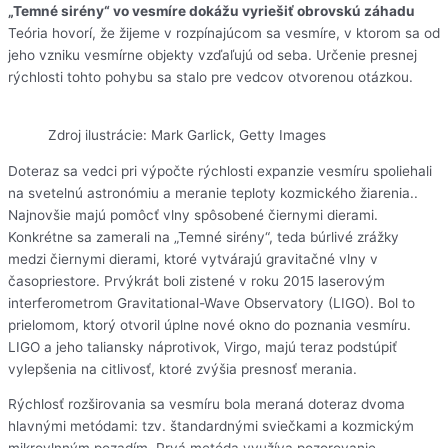
„Temné sirény“ vo vesmíre dokážu vyriešiť obrovskú záhadu
Teória hovorí, že žijeme v rozpínajúcom sa vesmíre, v ktorom sa od
jeho vzniku vesmírne objekty vzďaľujú od seba. Určenie presnej
rýchlosti tohto pohybu sa stalo pre vedcov otvorenou otázkou.
Zdroj ilustrácie: Mark Garlick, Getty Images
Doteraz sa vedci pri výpočte rýchlosti expanzie vesmíru spoliehali
na svetelnú astronómiu a meranie teploty kozmického žiarenia..
Najnovšie majú pomôcť vlny spôsobené čiernymi dierami.
Konkrétne sa zamerali na „Temné sirény“, teda búrlivé zrážky
medzi čiernymi dierami, ktoré vytvárajú gravitačné vlny v
časopriestore. Prvýkrát boli zistené v roku 2015 laserovým
interferometrom Gravitational-Wave Observatory (LIGO). Bol to
prielomom, ktorý otvoril úplne nové okno do poznania vesmíru.
LIGO a jeho taliansky náprotivok, Virgo, majú teraz podstúpiť
vylepšenia na citlivosť, ktoré zvýšia presnosť merania.
Rýchlosť rozširovania sa vesmíru bola meraná doteraz dvoma
hlavnými metódami: tzv. štandardnými sviečkami a kozmickým