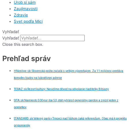
Urob si sám
Zaujímavosti
Zdravie
Svet podľa Mici
Vyhľadať
Vyhľadať
Close this search box.
Prehľad správ
HNonline.sk: Slovenská pošta začala s veľkým výpredajom. Za 11 miliónov predáva
komplex budov na lukratívnej adrese
TERAZ.sk Rezort kultúry: Nevidíme dôvod na odvolanie riaditeľky Bibiany
SITA.sk Namiesto 500 eur iba 50, štát vyhlásil generálny pardon a znížil jeden z
poplatkov
STANDARD.sk Veterný park v Trnovci nad Váhom čaká referendum. Obec má k projektu
pripomienky