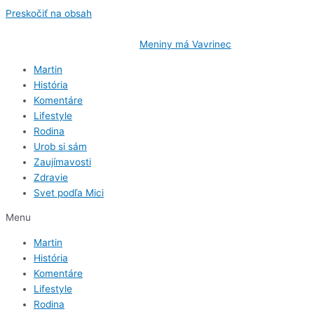
Preskočiť na obsah
Pondelok
, 10. August 2026.
Meniny má
Vavrinec
, zajtra
Zuzana
.
Martin
História
Komentáre
Lifestyle
Rodina
Urob si sám
Zaujímavosti
Zdravie
Svet podľa Mici
Menu
Martin
História
Komentáre
Lifestyle
Rodina