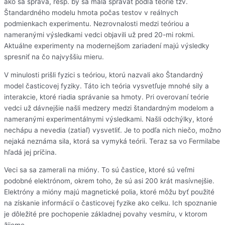
ako sa správa, resp. by sa mala správať podľa teórie tzv.
Štandardného modelu hmota počas testov v reálnych
podmienkach experimentu. Nezrovnalosti medzi teóriou a
nameranými výsledkami vedci objavili už pred 20-mi rokmi.
Aktuálne experimenty na modernejšom zariadení majú výsledky
spresniť na čo najvyššiu mieru.
V minulosti prišli fyzici s teóriou, ktorú nazvali ako Štandardný
model časticovej fyziky. Táto ich teória vysvetľuje mnohé sily a
interakcie, ktoré riadia správanie sa hmoty. Pri overovaní teórie
vedci už dávnejšie našli medzery medzi štandardným modelom a
nameranými experimentálnymi výsledkami. Našli odchýlky, ktoré
nechápu a nevedia (zatiaľ) vysvetliť. Je to podľa nich niečo, možno
nejaká neznáma sila, ktorá sa vymyká teórii. Teraz sa vo Fermilabe
hľadá jej príčina.
Veci sa sa zamerali na mióny. To sú častice, ktoré sú veľmi
podobné elektrónom, okrem toho, že sú asi 200 krát masívnejšie.
Elektróny a mióny majú magnetické polia, ktoré môžu byť použité
na získanie informácií o časticovej fyzike ako celku. Ich spoznanie
je dôležité pre pochopenie základnej povahy vesmíru, v ktorom