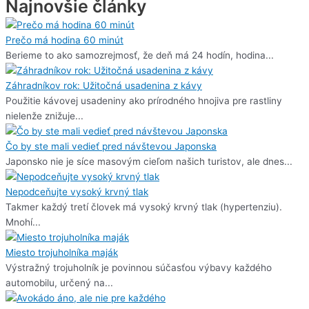
Najnovšie články
Prečo má hodina 60 minút
Berieme to ako samozrejmosť, že deň má 24 hodín, hodina...
Záhradníkov rok: Užitočná usadenina z kávy
Použitie kávovej usadeniny ako prírodného hnojiva pre rastliny
nielenže znižuje...
Čo by ste mali vedieť pred návštevou Japonska
Japonsko nie je síce masovým cieľom našich turistov, ale dnes...
Nepodceňujte vysoký krvný tlak
Takmer každý tretí človek má vysoký krvný tlak (hypertenziu).
Mnohí...
Miesto trojuholníka maják
Výstražný trojuholník je povinnou súčasťou výbavy každého
automobilu, určený na...