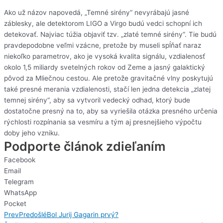
Ako už názov napovedá, „Temné sirény“ nevyrábajú jasné
záblesky, ale detektorom LIGO a Virgo budú vedci schopní ich
detekovať. Najviac túžia objaviť tzv. „zlaté temné sirény“. Tie budú
pravdepodobne veľmi vzácne, pretože by museli spĺňať naraz
niekoľko parametrov, ako je vysoká kvalita signálu, vzdialenosť
okolo 1,5 miliardy svetelných rokov od Zeme a jasný galaktický
pôvod za Mliečnou cestou. Ale pretože gravitačné vlny poskytujú
také presné merania vzdialenosti, stačí len jedna detekcia „zlatej
temnej sirény“, aby sa vytvoril vedecký odhad, ktorý bude
dostatočne presný na to, aby sa vyriešila otázka presného určenia
rýchlosti rozpínania sa vesmíru a tým aj presnejšieho výpočtu
doby jeho vzniku.
Podporte článok zdieľaním
Facebook
Email
Telegram
WhatsApp
Pocket
Prev
Predošlé
Bol Jurij Gagarin prvý?