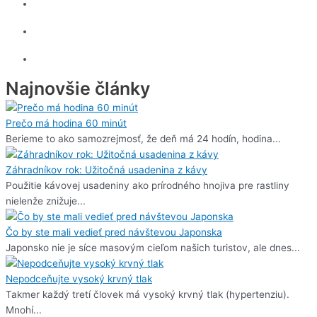
Najnovšie články
Prečo má hodina 60 minút
Berieme to ako samozrejmosť, že deň má 24 hodín, hodina...
Záhradníkov rok: Užitočná usadenina z kávy
Použitie kávovej usadeniny ako prírodného hnojiva pre rastliny
nielenže znižuje...
Čo by ste mali vedieť pred návštevou Japonska
Japonsko nie je síce masovým cieľom našich turistov, ale dnes...
Nepodceňujte vysoký krvný tlak
Takmer každý tretí človek má vysoký krvný tlak (hypertenziu).
Mnohí...