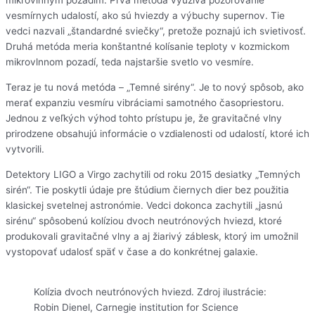
mikrovlnným pozadím. Prvá metóda využíva pozorovanie
vesmírnych udalostí, ako sú hviezdy a výbuchy supernov. Tie
vedci nazvali „štandardné sviečky“, pretože poznajú ich svietivosť.
Druhá metóda meria konštantné kolísanie teploty v kozmickom
mikrovlnnom pozadí, teda najstaršie svetlo vo vesmíre.
Teraz je tu nová metóda – „Temné sirény“. Je to nový spôsob, ako
merať expanziu vesmíru vibráciami samotného časopriestoru.
Jednou z veľkých výhod tohto prístupu je, že gravitačné vlny
prirodzene obsahujú informácie o vzdialenosti od udalostí, ktoré ich
vytvorili.
Detektory LIGO a Virgo zachytili od roku 2015 desiatky „Temných
sirén“. Tie poskytli údaje pre štúdium čiernych dier bez použitia
klasickej svetelnej astronómie. Vedci dokonca zachytili „jasnú
sirénu“ spôsobenú kolíziou dvoch neutrónových hviezd, ktoré
produkovali gravitačné vlny a aj žiarivý záblesk, ktorý im umožnil
vystopovať udalosť späť v čase a do konkrétnej galaxie.
Kolízia dvoch neutrónových hviezd. Zdroj ilustrácie:
Robin Dienel, Carnegie institution for Science