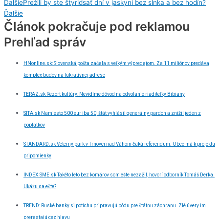
Ďalšie
Prežili by ste štyridsať dní v jaskyni bez slnka a bez hodín?
Ďalšie
Článok pokračuje pod reklamou
Prehľad správ
HNonline.sk: Slovenská pošta začala s veľkým výpredajom. Za 11 miliónov predáva
komplex budov na lukratívnej adrese
TERAZ.sk Rezort kultúry: Nevidíme dôvod na odvolanie riaditeľky Bibiany
SITA.sk Namiesto 500 eur iba 50, štát vyhlásil generálny pardon a znížil jeden z
poplatkov
STANDARD.sk Veterný park v Trnovci nad Váhom čaká referendum. Obec má k projektu
pripomienky
INDEX.SME.sk Takéto leto bez komárov som ešte nezažil, hovorí odborník Tomáš Derka.
Ukážu sa ešte?
TREND: Ruské banky si potichu pripravujú pôdu pre štátnu záchranu. Zlé úvery im
prerastajú cez hlavu