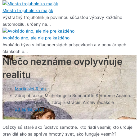
Miesto trojuholníka maják
Výstražný trojuholník je povinnou súčasťou výbavy každého
automobilu, určený na...
Avokádo áno, ale nie pre každého
Avokádo býva v influencerských príspevkoch a v populárnych
článkoch o...
Niečo neznáme ovplyvňuje
realitu
Martinský Rínok
Zdroj obrázku: Michelangelo Buonarotti: Stvorenie Adama.
Sixtínska kaplnka, zdroj ilustrácie: Archív redakcie
23 apríla, 2021
10:44 pm
Otázky sú staré ako ľudstvo samotné. Kto riadi vesmír, kto určuje
pravidlá ako sa správa hmotný svet, ako funguje vesmír?