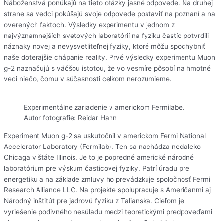
Náboženstvá ponúkajú na tieto otázky jasné odpovede. Na druhej
strane sa vedci pokúšajú svoje odpovede postaviť na poznaní a na
overených faktoch. Výsledky experimentu v jednom z
najvýznamnejších svetových laboratórií na fyziku častíc potvrdili
náznaky novej a nevysvetliteľnej fyziky, ktoré môžu spochybniť
naše doterajšie chápanie reality. Prvé výsledky experimentu Muon
g-2 naznačujú s väčšou istotou, že vo vesmíre pôsobí na hmotné
veci niečo, čomu v súčasnosti celkom nerozumieme.
Experimentálne zariadenie v americkom Fermilabe.
Autor fotografie: Reidar Hahn
Experiment Muon g-2 sa uskutočnil v americkom Fermi National
Accelerator Laboratory (Fermilab). Ten sa nachádza neďaleko
Chicaga v štáte Illinois. Je to je popredné americké národné
laboratórium pre výskum časticovej fyziky. Patrí úradu pre
energetiku a na základe zmluvy ho prevádzkuje spoločnosť Fermi
Research Alliance LLC. Na projekte spolupracuje s Američanmi aj
Národný inštitút pre jadrovú fyziku z Talianska. Cieľom je
vyriešenie podivného nesúladu medzi teoretickými predpoveďami