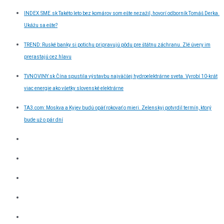
INDEX.SME.sk Takéto leto bez komárov som ešte nezažil, hovorí odborník Tomáš Derka.
Ukážu sa ešte?
TREND: Ruské banky si potichu pripravujú pôdu pre štátnu záchranu. Zlé úvery im
prerastajú cez hlavu
TVNOVINY.sk Čína spustila výstavbu najväčšej hydroelektrárne sveta. Vyrobí 10-krát
viac energie ako všetky slovenské elektrárne
TA3.com: Moskva a Kyjev budú opäť rokovať o mieri. Zelenskyj potvrdil termín, ktorý
bude už o pár dní