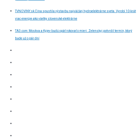
TVNOVINY.sk Čína spustila výstavbu najväčšej hydroelektrárne sveta. Vyrobí 10-krát
viac energie ako všetky slovenské elektrárne
TA3.com: Moskva a Kyjev budú opäť rokovať o mieri. Zelenskyj potvrdil termín, ktorý
bude už o pár dní