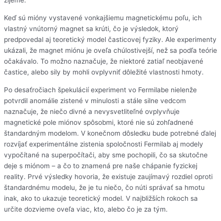
žijeme.
Keď sú mióny vystavené vonkajšiemu magnetickému poľu, ich
vlastný vnútorný magnet sa krúti, čo je výsledok, ktorý
predpovedal aj teoretický model časticovej fyziky. Ale experimenty
ukázali, že magnet miónu je oveľa chúlostivejší, než sa podľa teórie
očakávalo. To možno naznačuje, že niektoré zatiaľ neobjavené
častice, alebo sily by mohli ovplyvniť dôležité vlastnosti hmoty.
Po desaťročiach špekulácií experiment vo Fermilabe nielenže
potvrdil anomálie zistené v minulosti a stále silne vedcom
naznačuje, že niečo divné a nevysvetliteľné ovplyvňuje
magnetické pole miónov spôsobmi, ktoré nie sú zohľadnené
štandardným modelom. V konečnom dôsledku bude potrebné ďalej
rozvíjať experimentálne zistenia spoločnosti Fermilab aj modely
vypočítané na superpočítači, aby sme pochopili, čo sa skutočne
deje s miónom – a čo to znamená pre naše chápanie fyzickej
reality. Prvé výsledky hovoria, že existuje zaujímavý rozdiel oproti
štandardnému modelu, že je tu niečo, čo núti správať sa hmotu
inak, ako to ukazuje teoretický model. V najbližších rokoch sa
určite dozvieme oveľa viac, kto, alebo čo je za tým.