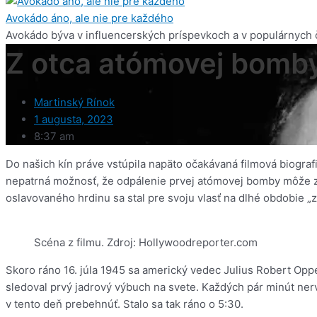
Avokádo áno, ale nie pre každého
Avokádo býva v influencerských príspevkoch a v populárnych č
Z otca atómovej bomb
Martinský Rínok
1 augusta, 2023
8:37 am
Do našich kín práve vstúpila napäto očakávaná filmová biografi
nepatrná možnosť, že odpálenie prvej atómovej bomby môže znič
oslavovaného hrdinu sa stal pre svoju vlasť na dlhé obdobie 
Scéna z filmu. Zdroj: Hollywoodreporter.com
Skoro ráno 16. júla 1945 sa americký vedec Julius Robert Op
sledoval prvý jadrový výbuch na svete. Každých pár minút nerv
v tento deň prebehnúť. Stalo sa tak ráno o 5:30.