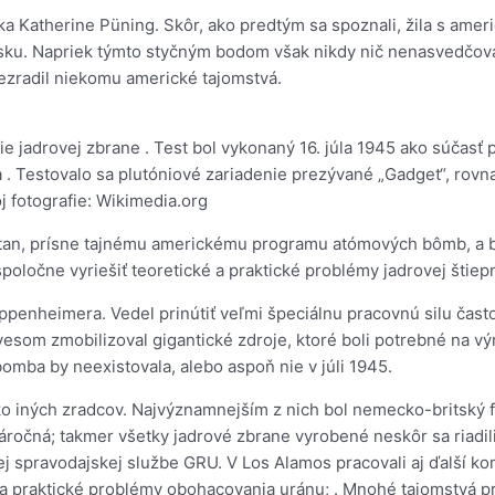
 Katherine Püning. Skôr, ako predtým sa spoznali, žila s amer
lsku. Napriek týmto styčným bodom však nikdy nič nenasvedčov
zradil niekomu americké tajomstvá.
ie jadrovej zbrane . Test bol vykonaný 16. júla 1945 ako súčasť p
 Testovalo sa plutóniové zariadenie prezývané „Gadget“, rovna
 fotografie: Wikimedia.org
an, prísne tajnému americkému programu atómových bômb, a bol
spoločne vyriešiť teoretické a praktické problémy jadrovej štie
ppenheimera. Vedel prinútiť veľmi špeciálnu pracovnú silu čast
ovesom zmobilizoval gigantické zdroje, ktoré boli potrebné na
omba by neexistovala, alebo aspoň nie v júli 1945.
ko iných zradcov. Najvýznamnejším z nich bol nemecko-britský fy
očná; takmer všetky jadrové zbrane vyrobené neskôr sa riadili 
 spravodajskej službe GRU. V Los Alamos pracovali aj ďalší kom
a praktické problémy obohacovania uránu; . Mnohé tajomstvá pre