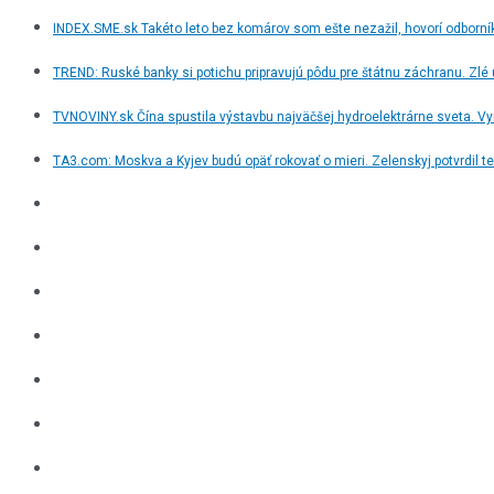
INDEX.SME.sk Takéto leto bez komárov som ešte nezažil, hovorí odborní
TREND: Ruské banky si potichu pripravujú pôdu pre štátnu záchranu. Zlé 
TVNOVINY.sk Čína spustila výstavbu najväčšej hydroelektrárne sveta. Vyr
TA3.com: Moskva a Kyjev budú opäť rokovať o mieri. Zelenskyj potvrdil te