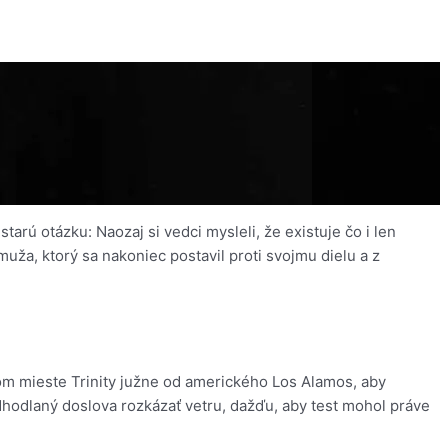
arú otázku: Naozaj si vedci mysleli, že existuje čo i len
ža, ktorý sa nakoniec postavil proti svojmu dielu a z
om mieste Trinity južne od amerického Los Alamos, aby
odhodlaný doslova rozkázať vetru, dažďu, aby test mohol práve