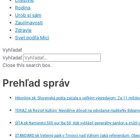
Lifestyle
Rodina
Urob si sám
Zaujímavosti
Zdravie
Svet podľa Mici
Vyhľadať
Vyhľadať
Close this search box.
Prehľad správ
HNonline.sk: Slovenská pošta začala s veľkým výpredajom. Za 11 milión
TERAZ.sk Rezort kultúry: Nevidíme dôvod na odvolanie riaditeľky Bibiany
SITA.sk Namiesto 500 eur iba 50, štát vyhlásil generálny pardon a znížil 
STANDARD.sk Veterný park v Trnovci nad Váhom čaká referendum. Obec 