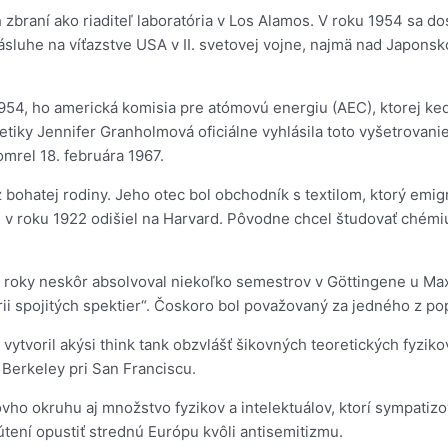
braní ako riaditeľ laboratória v Los Alamos. V roku 1954 sa do
zásluhe na víťazstve USA v II. svetovej vojne, najmä nad Japon
54, ho americká komisia pre atómovú energiu (AEC), ktorej ked
iky Jennifer Granholmová oficiálne vyhlásila toto vyšetrovanie
omrel 18. februára 1967.
ohatej rodiny. Jeho otec bol obchodník s textilom, ktorý emigr
 roku 1922 odišiel na Harvard. Pôvodne chcel študovať chémiu, 
a roky neskôr absolvoval niekoľko semestrov v Göttingene u Max
rii spojitých spektier“. Čoskoro bol považovaný za jedného z p
vytvoril akýsi think tank obzvlášť šikovných teoretických fyz
 Berkeley pri San Franciscu.
rovho okruhu aj množstvo fyzikov a intelektuálov, ktorí sympa
ení opustiť strednú Európu kvôli antisemitizmu.