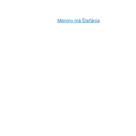
Piatok
, 7. August 2026.
Meniny má
Štefánia
, zajtra
Oskar
.