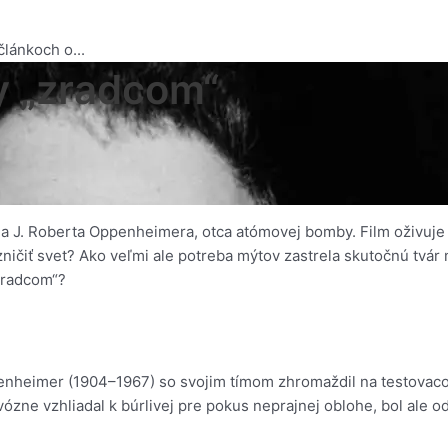
lánkoch o...
y „zradcom“
a J. Roberta Oppenheimera, otca atómovej bomby. Film oživuje st
iť svet? Ako veľmi ale potreba mýtov zastrela skutočnú tvár mu
„zradcom“?
penheimer (1904–1967) so svojim tímom zhromaždil na testovac
ózne vzhliadal k búrlivej pre pokus neprajnej oblohe, bol ale 