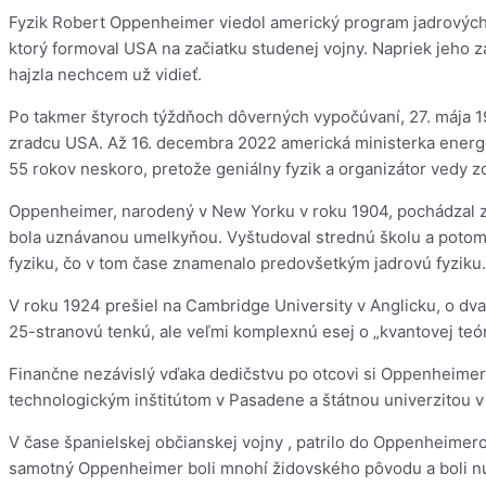
Fyzik Robert Oppenheimer viedol americký program jadrových z
ktorý formoval USA na začiatku studenej vojny. Napriek jeho 
hajzla nechcem už vidieť.
Po takmer štyroch týždňoch dôverných vypočúvaní, 27. mája 19
zradcu USA. Až 16. decembra 2022 americká ministerka energet
55 rokov neskoro, pretože geniálny fyzik a organizátor vedy z
Oppenheimer, narodený v New Yorku v roku 1904, pochádzal z b
bola uznávanou umelkyňou. Vyštudoval strednú školu a potom v
fyziku, čo v tom čase znamenalo predovšetkým jadrovú fyziku.
V roku 1924 prešiel na Cambridge University v Anglicku, o dv
25-stranovú tenkú, ale veľmi komplexnú esej o „kvantovej teó
Finančne nezávislý vďaka dedičstvu po otcovi si Oppenheimer 
technologickým inštitútom v Pasadene a štátnou univerzitou v
V čase španielskej občianskej vojny , patrilo do Oppenheime
samotný Oppenheimer boli mnohí židovského pôvodu a boli nút