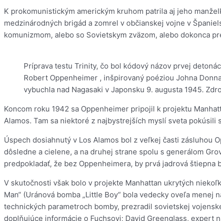
K prokomunistickým americkým kruhom patrila aj jeho manželka
medzinárodných brigád a zomrel v občianskej vojne v Španie
komunizmom, alebo so Sovietskym zväzom, alebo dokonca pre
Príprava testu Trinity, čo bol kódový názov prvej detonác
Robert Oppenheimer , inšpirovaný poéziou Johna Donna .
vybuchla nad Nagasaki v Japonsku 9. augusta 1945. Zdroj
Koncom roku 1942 sa Oppenheimer pripojil k projektu Manhatt
Alamos. Tam sa niektoré z najbystrejších myslí sveta pokúsili 
Úspech dosiahnutý v Los Alamos bol z veľkej časti zásluhou O
dôsledne a cielene, a na druhej strane spolu s generálom Gr
predpokladať, že bez Oppenheimera, by prvá jadrová štiepna b
V skutočnosti však bolo v projekte Manhattan ukrytých niekoľ
Man“ (Uránová bomba „Little Boy“ bola vedecky oveľa menej nár
technických parametroch bomby, prezradil sovietskej vojenskej
doplňujúce informácie o Fuchsovi; David Greenglass, expert n