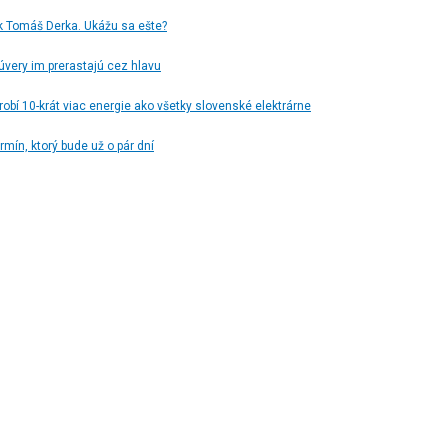
k Tomáš Derka. Ukážu sa ešte?
úvery im prerastajú cez hlavu
obí 10-krát viac energie ako všetky slovenské elektrárne
rmín, ktorý bude už o pár dní