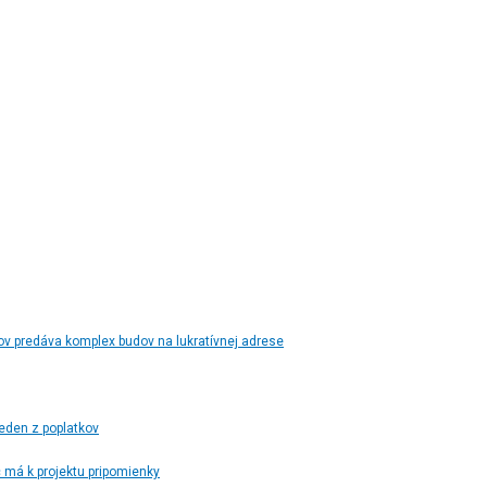
ov predáva komplex budov na lukratívnej adrese
jeden z poplatkov
má k projektu pripomienky