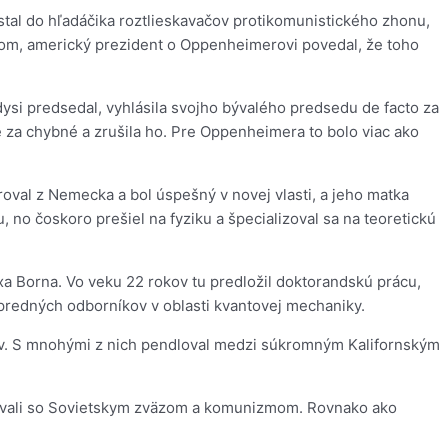
stal do hľadáčika roztlieskavačov protikomunistického zhonu,
skom, americký prezident o Oppenheimerovi povedal, že toho
ysi predsedal, vyhlásila svojho bývalého predsedu de facto za
 za chybné a zrušila ho. Pre Oppenheimera to bolo viac ako
oval z Nemecka a bol úspešný v novej vlasti, a jeho matka
no čoskoro prešiel na fyziku a špecializoval sa na teoretickú
a Borna. Vo veku 22 rokov tu predložil doktorandskú prácu,
opredných odborníkov v oblasti kvantovej mechaniky.
ikov. S mnohými z nich pendloval medzi súkromným Kalifornským
tizovali so Sovietskym zväzom a komunizmom. Rovnako ako