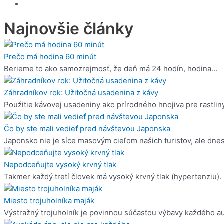
Najnovšie články
Prečo má hodina 60 minút
Berieme to ako samozrejmosť, že deň má 24 hodín, hodina...
Záhradníkov rok: Užitočná usadenina z kávy
Použitie kávovej usadeniny ako prírodného hnojiva pre rastliny
Čo by ste mali vedieť pred návštevou Japonska
Japonsko nie je síce masovým cieľom našich turistov, ale dnes.
Nepodceňujte vysoký krvný tlak
Takmer každý tretí človek má vysoký krvný tlak (hypertenziu). 
Miesto trojuholníka maják
Výstražný trojuholník je povinnou súčasťou výbavy každého au