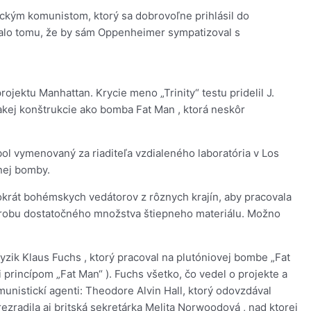
ickým komunistom, ktorý sa dobrovoľne prihlásil do
alo tomu, že by sám Oppenheimer sympatizoval s
rojektu Manhattan. Krycie meno „Trinity“ testu pridelil J.
kej konštrukcie ako bomba Fat Man , ktorá neskôr
 vymenovaný za riaditeľa vzdialeného laboratória v Los
pnej bomby.
okrát bohémskych vedátorov z rôznych krajín, aby pracovala
 výrobu dostatočného množstva štiepneho materiálu. Možno
zik Klaus Fuchs , ktorý pracoval na plutóniovej bombe „Fat
princípom „Fat Man“ ). Fuchs všetko, čo vedel o projekte a
unistickí agenti: Theodore Alvin Hall, ktorý odovzdával
zradila aj britská sekretárka Melita Norwoodová , nad ktorej